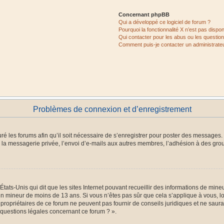
Concernant phpBB
Qui a développé ce logiciel de forum ?
Pourquoi la fonctionnalité X n’est pas dispon
Qui contacter pour les abus ou les questio
Comment puis-je contacter un administrate
Problèmes de connexion et d’enregistrement
ré les forums afin qu’il soit nécessaire de s’enregistrer pour poster des messages. 
la messagerie privée, l’envoi d’e-mails aux autres membres, l’adhésion à des group
États-Unis qui dit que les sites Internet pouvant recueillir des informations de mi
r un mineur de moins de 13 ans. Si vous n’êtes pas sûr que cela s’applique à vous, l
 propriétaires de ce forum ne peuvent pas fournir de conseils juridiques et ne saura
 questions légales concernant ce forum ? ».