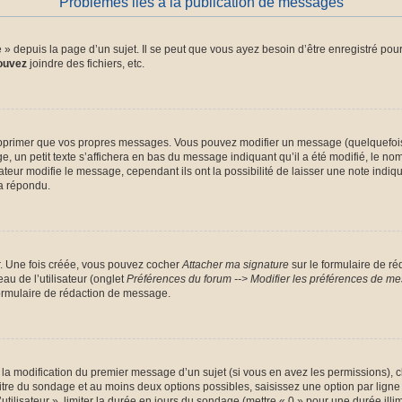
Problèmes liés à la publication de messages
depuis la page d’un sujet. Il se peut que vous ayez besoin d’être enregistré pour
ouvez
joindre des fichiers, etc.
pprimer que vos propres messages. Vous pouvez modifier un message (quelquefois d
petit texte s’affichera en bas du message indiquant qu’il a été modifié, le nombre
ur modifie le message, cependant ils ont la possibilité de laisser une note indiqua
a répondu.
r. Une fois créée, vous pouvez cocher
Attacher ma signature
sur le formulaire de ré
au de l’utilisateur (onglet
Préférences du forum --> Modifier les préférences de m
ormulaire de rédaction de message.
u la modification du premier message d’un sujet (si vous en avez les permissions), c
titre du sondage et au moins deux options possibles, saisissez une option par li
utilisateur », limiter la durée en jours du sondage (mettre « 0 » pour une durée illimi