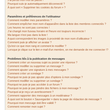
J’ai perdu mon mot de passe !
Pourquoi suis-je automatiquement déconnecté ?
À quoi sert « Supprimer les cookies du forum » ?
Paramètres et préférences de l’utilisateur
Comment modifier mes paramètres ?
Comment empêcher mon nom d’apparaître dans la liste des membres connectés ?
Les heures ne sont pas correctes !
J’ai changé mon fuseau horaire et l’heure est toujours incorrecte !
Ma langue n’est pas dans la liste !
A quoi correspondent les images à proximité de mon nom d’utilisateur ?
Comment puis-je afficher un avatar ?
Qu’est-ce que mon rang et comment le modifier ?
Lorsque je clique sur le lien
e-mail
d’un membre, on me demande de me connecter !?
Problèmes liés à la publication de messages
Comment créer un nouveau sujet ou poster une réponse ?
Comment modifier ou supprimer un message ?
Comment ajouter une signature à mes messages ?
Comment créer un sondage ?
Pourquoi ne puis-je pas ajouter plus d’options à mon sondage ?
Comment modifier ou supprimer un sondage ?
Pourquoi ne puis-je pas accéder à un forum ?
Pourquoi ne puis-je pas joindre des fichiers à mon message ?
Pourquoi ai-je reçu un avertissement ?
Comment rapporter des messages à un modérateur ?
À quoi sert le bouton « Sauvegarder » dans la page de rédaction de message ?
Pourquoi mon message doit être validé ?
Comment remonter mon sujet ?