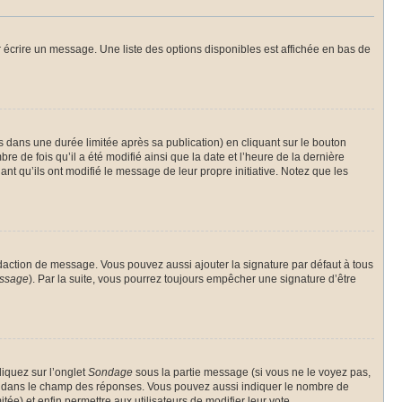
 écrire un message. Une liste des options disponibles est affichée en bas de
ans une durée limitée après sa publication) en cliquant sur le bouton
 de fois qu’il a été modifié ainsi que la date et l’heure de la dernière
nt qu’ils ont modifié le message de leur propre initiative. Notez que les
daction de message. Vous pouvez aussi ajouter la signature par défaut à tous
essage
). Par la suite, vous pourrez toujours empêcher une signature d’être
liquez sur l’onglet
Sondage
sous la partie message (si vous ne le voyez pas,
gne dans le champ des réponses. Vous pouvez aussi indiquer le nombre de
tée) et enfin permettre aux utilisateurs de modifier leur vote.