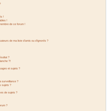
?
s !
bles !
 membre de ce forum !
sateurs de ma liste d’amis ou d’ignorés ?
sultat ?
lanche ?!
ages et sujets ?
la surveillance ?
s sujets ?
es de sujets ?
forum ?