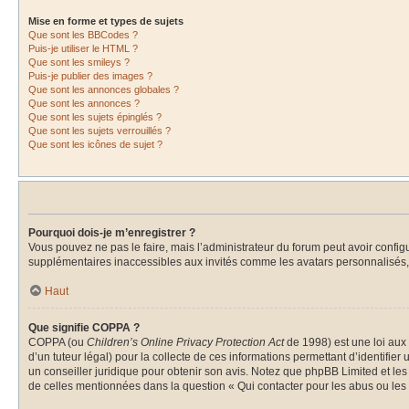
Mise en forme et types de sujets
Que sont les BBCodes ?
Puis-je utiliser le HTML ?
Que sont les smileys ?
Puis-je publier des images ?
Que sont les annonces globales ?
Que sont les annonces ?
Que sont les sujets épinglés ?
Que sont les sujets verrouillés ?
Que sont les icônes de sujet ?
Pourquoi dois-je m’enregistrer ?
Vous pouvez ne pas le faire, mais l’administrateur du forum peut avoir configu
supplémentaires inaccessibles aux invités comme les avatars personnalisés, 
Haut
Que signifie COPPA ?
COPPA (ou
Children’s Online Privacy Protection Act
de 1998) est une loi aux 
d’un tuteur légal) pour la collecte de ces informations permettant d’identifie
un conseiller juridique pour obtenir son avis. Notez que phpBB Limited et les
de celles mentionnées dans la question « Qui contacter pour les abus ou les