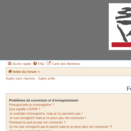
Accès rapide
FAQ
Carte des Membres
Index du forum
Sujets sans réponse
Sujets actifs
F
Problèmes de connexion et d’enregistrement
Pourquoi dois-je m’enregistrer ?
Que signifie COPPA ?
Je souhaite m’enregistrer, mais je n’y parviens pas !
Je suis enregistré mais je ne peux pas me connecter !
Pourquoi ne puis-je pas me connecter ?
Je me suis enregistré par le passé mais je ne peux plus me connecter ?!