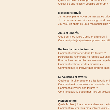
Qu’est-ce qu’un « Groupe par défaut » ?
Qu’est-ce que le lien « L’équipe du forum » 
Messagerie privée
Je ne peux pas envoyer de messages privé
Je reçois sans arrêt des messages indésira
J’ai reçu un spam ou un e-mail abusif d’un
Amis et ignorés
Que sont mes listes d’amis et d’ignorés ?
Comment puis-je ajouter/supprimer des utili
Recherche dans les forums
Comment rechercher dans les forums ?
Pourquoi ma recherche ne renvoie aucun ré
Pourquoi ma recherche renvoie une page b
Comment rechercher des membres ?
Comment puis-je trouver mes propres mess
Surveillance et favoris
Quelle est la différence entre les favoris et 
Comment mettre en favoris ou surveiller de
Comment surveiller des forums ?
Comment puis-je supprimer mes surveillanc
Fichiers joints
Quels fichiers joints sont autorisés sur ce 
Comment trouver tous mes fichiers joints ?