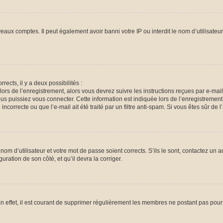
veaux comptes. Il peut également avoir banni votre IP ou interdit le nom d’utilisate
rects, il y a deux possibilités :
lors de l’enregistrement, alors vous devrez suivre les instructions reçues par e-ma
 puissiez vous connecter. Cette information est indiquée lors de l’enregistrement. 
ncorrecte ou que l’e-mail ait été traité par un filtre anti-spam. Si vous êtes sûr de 
om d’utilisateur et votre mot de passe soient corrects. S’ils le sont, contactez un a
uration de son côté, et qu’il devra la corriger.
n effet, il est courant de supprimer régulièrement les membres ne postant pas pour 