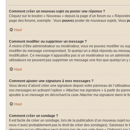
Comment créer un nouveau sujet ou poster une réponse ?
Cliquez sur le bouton « Nouveau » depuis la page d’un forum ou « Répondre » 
page des forums, exemple : Vous
pouvez
poster de nouveaux sujets, Vous
p
Haut
Comment modifier ou supprimer un message ?
À moins d’être administrateur ou modérateur, vous ne pouvez modifier ou su
modifier
du message correspondant. Si quelqu’un a déjà répondu au message, un 
modification. Ce message n’apparaîtra pas si un modérateur ou un administrate
utilisateurs ne peuvent pas supprimer un message une fois que quelqu’un y 
Haut
Comment ajouter une signature à mes messages ?
Vous devez d’abord créer une signature depuis votre panneau de l’utilisateu
vos messages en activant l’option « Attacher ma signature » à partir du panne
ajoutée à un message en décochant la case
Attacher ma signature
dans le f
Haut
Comment créer un sondage ?
Il est facile de créer un sondage, lors de la publication d’un nouveau sujet o
vous n’avez probablement pas le droit de créer des sondages). Saisissez le 
réponses qu’un utilisateur peut choisir lors de son vote dans « Option(s) par l’