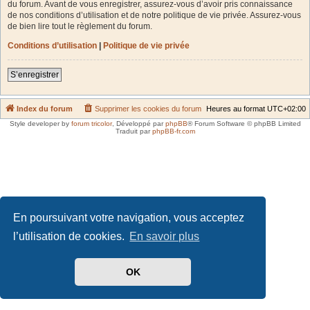
du forum. Avant de vous enregistrer, assurez-vous d’avoir pris connaissance
de nos conditions d’utilisation et de notre politique de vie privée. Assurez-vous
de bien lire tout le règlement du forum.
Conditions d’utilisation
|
Politique de vie privée
S’enregistrer
Index du forum
Supprimer les cookies du forum
Heures au format
UTC+02:00
Style developer by
forum tricolor
,
Développé par
phpBB
® Forum Software © phpBB Limited
Traduit par
phpBB-fr.com
En poursuivant votre navigation, vous acceptez
l’utilisation de cookies.
En savoir plus
OK