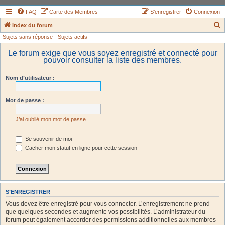
FAQ
Carte des Membres
S’enregistrer
Connexion
Index du forum
Sujets sans réponse
Sujets actifs
e
c
Le forum exige que vous soyez enregistré et connecté pour
pouvoir consulter la liste des membres.
h
e
Nom d’utilisateur :
r
c
Mot de passe :
h
J’ai oublié mon mot de passe
e
r
Se souvenir de moi
Cacher mon statut en ligne pour cette session
S’ENREGISTRER
Vous devez être enregistré pour vous connecter. L’enregistrement ne prend
que quelques secondes et augmente vos possibilités. L’administrateur du
forum peut également accorder des permissions additionnelles aux membres