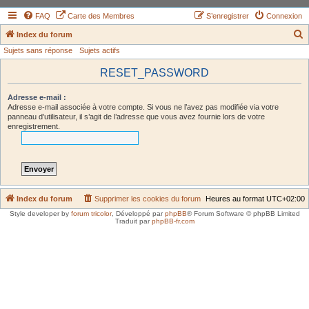
FAQ
Carte des Membres
S’enregistrer
Connexion
Index du forum
Sujets sans réponse
Sujets actifs
e
c
RESET_PASSWORD
h
Adresse e-mail :
e
Adresse e-mail associée à votre compte. Si vous ne l’avez pas modifiée via votre
panneau d’utilisateur, il s’agit de l’adresse que vous avez fournie lors de votre
r
enregistrement.
c
h
e
r
Index du forum
Supprimer les cookies du forum
Heures au format
UTC+02:00
Style developer by
forum tricolor
,
Développé par
phpBB
® Forum Software © phpBB Limited
Traduit par
phpBB-fr.com