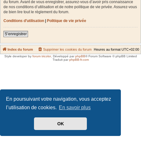
du forum. Avant de vous enregistrer, assurez-vous d’avoir pris connaissance
de nos conditions d’utilisation et de notre politique de vie privée. Assurez-vous
de bien lire tout le règlement du forum.
Conditions d’utilisation
|
Politique de vie privée
S’enregistrer
Index du forum
Supprimer les cookies du forum
Heures au format
UTC+02:00
Style developer by
forum tricolor
,
Développé par
phpBB
® Forum Software © phpBB Limited
Traduit par
phpBB-fr.com
En poursuivant votre navigation, vous acceptez
l’utilisation de cookies.
En savoir plus
OK