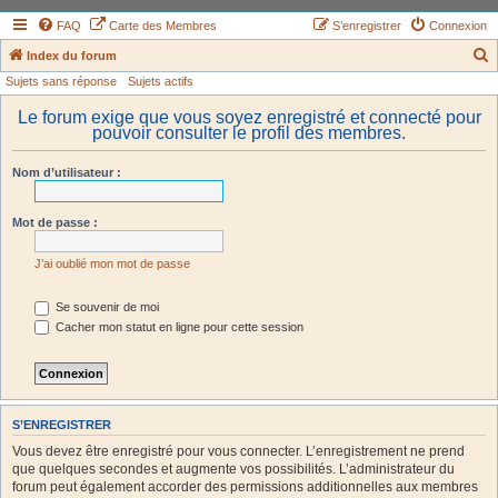
FAQ
Carte des Membres
S’enregistrer
Connexion
Index du forum
Sujets sans réponse
Sujets actifs
e
c
Le forum exige que vous soyez enregistré et connecté pour
pouvoir consulter le profil des membres.
h
e
Nom d’utilisateur :
r
c
Mot de passe :
h
J’ai oublié mon mot de passe
e
r
Se souvenir de moi
Cacher mon statut en ligne pour cette session
S’ENREGISTRER
Vous devez être enregistré pour vous connecter. L’enregistrement ne prend
que quelques secondes et augmente vos possibilités. L’administrateur du
forum peut également accorder des permissions additionnelles aux membres