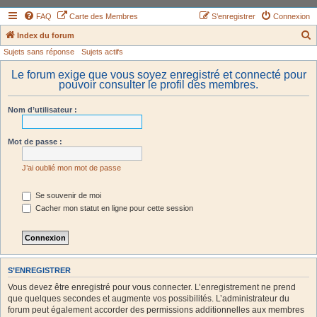
FAQ
Carte des Membres
S’enregistrer
Connexion
Index du forum
Sujets sans réponse
Sujets actifs
e
c
Le forum exige que vous soyez enregistré et connecté pour
pouvoir consulter le profil des membres.
h
e
Nom d’utilisateur :
r
c
Mot de passe :
h
J’ai oublié mon mot de passe
e
r
Se souvenir de moi
Cacher mon statut en ligne pour cette session
S’ENREGISTRER
Vous devez être enregistré pour vous connecter. L’enregistrement ne prend
que quelques secondes et augmente vos possibilités. L’administrateur du
forum peut également accorder des permissions additionnelles aux membres