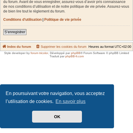
du forum. Avant de vous enregistrer, assurez-vous d’avoir pris connaissance
de nos conditions d’utilisation et de notre politique de vie privée. Assurez-vous
de bien lire tout le règlement du forum.
Conditions d’utilisation
|
Politique de vie privée
S’enregistrer
Index du forum
Supprimer les cookies du forum
Heures au format
UTC+02:00
Style developer by
forum tricolor
,
Développé par
phpBB
® Forum Software © phpBB Limited
Traduit par
phpBB-fr.com
En poursuivant votre navigation, vous acceptez
l’utilisation de cookies.
En savoir plus
OK