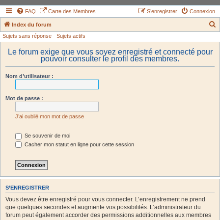
FAQ
Carte des Membres
S’enregistrer
Connexion
Index du forum
Sujets sans réponse
Sujets actifs
e
c
Le forum exige que vous soyez enregistré et connecté pour
pouvoir consulter le profil des membres.
h
e
Nom d’utilisateur :
r
c
Mot de passe :
h
J’ai oublié mon mot de passe
e
r
Se souvenir de moi
Cacher mon statut en ligne pour cette session
S’ENREGISTRER
Vous devez être enregistré pour vous connecter. L’enregistrement ne prend
que quelques secondes et augmente vos possibilités. L’administrateur du
forum peut également accorder des permissions additionnelles aux membres