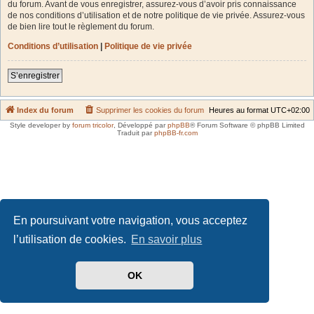
du forum. Avant de vous enregistrer, assurez-vous d’avoir pris connaissance
de nos conditions d’utilisation et de notre politique de vie privée. Assurez-vous
de bien lire tout le règlement du forum.
Conditions d’utilisation
|
Politique de vie privée
S’enregistrer
Index du forum
Supprimer les cookies du forum
Heures au format
UTC+02:00
Style developer by
forum tricolor
,
Développé par
phpBB
® Forum Software © phpBB Limited
Traduit par
phpBB-fr.com
En poursuivant votre navigation, vous acceptez
l’utilisation de cookies.
En savoir plus
OK