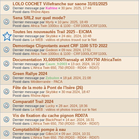
LOLO COCHET Villefranche sur saone 31/01/2025
Dernier message par
Kafrine
«
30 janv. 2025, 17:44
Posté dans
Rhône Alpes
Sena SRL2 sur quel mode?
Dernier message par
Myrly
«
10 janv. 2025, 18:49
Posté dans
Africa Twin 1000cc & 1100 - CRF1000L/CRF1100L
Toutes les nouveautés Trail 2025 - EICMA
Dernier message par
Skybike
«
24 déc. 2024, 10:48
Posté dans
Le WEB : vidéos et photos trouvé sur le Net
Demontage Clignotants avant CRF 1100 STD 2022
Dernier message par
Gedeon
«
09 nov. 2024, 17:51
Posté dans
Africa Twin 1000cc & 1100 - CRF1000L/CRF1100L
Documentation XL600/650Transalp et XRV750 AfricaTwin
Dernier message par
Caum_fr2003
«
13 oct. 2024, 16:22
Posté dans
L'Africa Twin 650, 750 (RD03 - RD04 - RD07)
Green Rallye 2024
Dernier message par
Zebulon
«
18 juil. 2024, 21:08
Posté dans
Méditerranée - PACA
Fête de la moto à Pont de l'Isère (26)
Dernier message par
Skybike
«
30 mai 2024, 18:47
Posté dans
Rhône Alpes
Comparatif Trail 2024
Dernier message par
Lucky
«
28 avr. 2024, 18:36
Posté dans
Le WEB : vidéos et photos trouvé sur le Net
Vis de fixation du cache pignon RD07A
Dernier message par
BlackPearl
«
14 avr. 2024, 16:31
Posté dans
L'Africa Twin 650, 750 (RD03 - RD04 - RD07)
Comptatibilité pompe à eau
Dernier message par
Gilles14
«
09 avr. 2024, 10:31
Posté dans
L'Africa Twin 650, 750 (RD03 - RD04 - RD07)