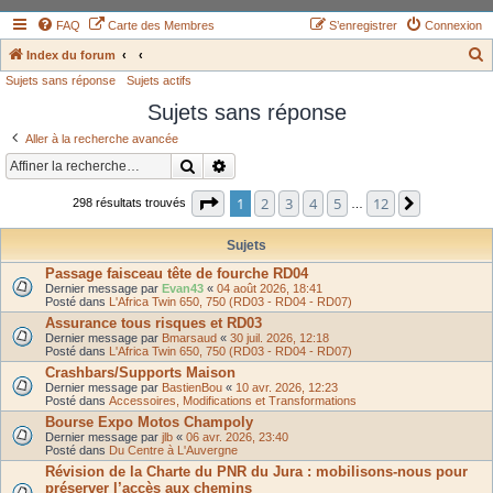
FAQ
Carte des Membres
S’enregistrer
Connexion
Index du forum
Sujets sans réponse
Sujets actifs
e
Sujets sans réponse
c
h
Aller à la recherche avancée
e
Rechercher
Recherche avancée
r
Page
1
sur
12
1
2
3
4
5
12
Suivante
298 résultats trouvés
…
c
h
Sujets
e
Passage faisceau tête de fourche RD04
Dernier message par
Evan43
«
04 août 2026, 18:41
r
Posté dans
L'Africa Twin 650, 750 (RD03 - RD04 - RD07)
Assurance tous risques et RD03
Dernier message par
Bmarsaud
«
30 juil. 2026, 12:18
Posté dans
L'Africa Twin 650, 750 (RD03 - RD04 - RD07)
Crashbars/Supports Maison
Dernier message par
BastienBou
«
10 avr. 2026, 12:23
Posté dans
Accessoires, Modifications et Transformations
Bourse Expo Motos Champoly
Dernier message par
jlb
«
06 avr. 2026, 23:40
Posté dans
Du Centre à L'Auvergne
Révision de la Charte du PNR du Jura : mobilisons-nous pour
préserver l’accès aux chemins