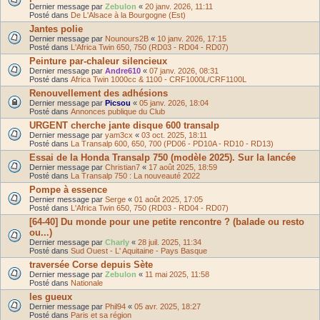
Dernier message par
Zebulon
«
20 janv. 2026, 11:11
Posté dans
De L'Alsace à la Bourgogne (Est)
Jantes polie
Dernier message par
Nounours2B
«
10 janv. 2026, 17:15
Posté dans
L'Africa Twin 650, 750 (RD03 - RD04 - RD07)
Peinture par-chaleur silencieux
Dernier message par
Andre610
«
07 janv. 2026, 08:31
Posté dans
Africa Twin 1000cc & 1100 - CRF1000L/CRF1100L
Renouvellement des adhésions
Dernier message par
Picsou
«
05 janv. 2026, 18:04
Posté dans
Annonces publique du Club
URGENT cherche jante disque 600 transalp
Dernier message par
yam3cx
«
03 oct. 2025, 18:11
Posté dans
La Transalp 600, 650, 700 (PD06 - PD10A - RD10 - RD13)
Essai de la Honda Transalp 750 (modèle 2025). Sur la lancée
Dernier message par
Christian7
«
17 août 2025, 18:59
Posté dans
La Transalp 750 : La nouveauté 2022
Pompe à essence
Dernier message par
Serge
«
01 août 2025, 17:05
Posté dans
L'Africa Twin 650, 750 (RD03 - RD04 - RD07)
[64-40] Du monde pour une petite rencontre ? (balade ou resto
ou...)
Dernier message par
Charly
«
28 juil. 2025, 11:34
Posté dans
Sud Ouest - L' Aquitaine - Pays Basque
traversée Corse depuis Sète
Dernier message par
Zebulon
«
11 mai 2025, 11:58
Posté dans
Nationale
les gueux
Dernier message par
Phil94
«
05 avr. 2025, 18:27
Posté dans
Paris et sa région