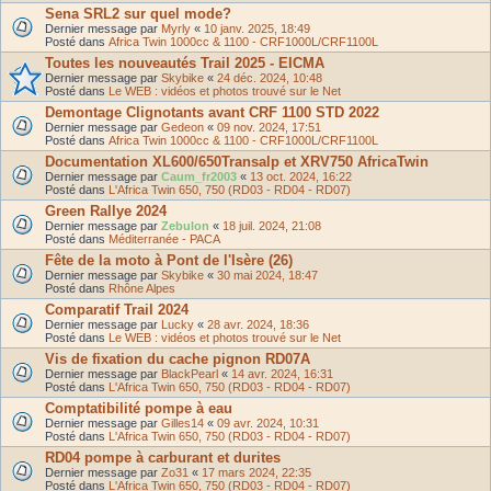
Sena SRL2 sur quel mode?
Dernier message par
Myrly
«
10 janv. 2025, 18:49
Posté dans
Africa Twin 1000cc & 1100 - CRF1000L/CRF1100L
Toutes les nouveautés Trail 2025 - EICMA
Dernier message par
Skybike
«
24 déc. 2024, 10:48
Posté dans
Le WEB : vidéos et photos trouvé sur le Net
Demontage Clignotants avant CRF 1100 STD 2022
Dernier message par
Gedeon
«
09 nov. 2024, 17:51
Posté dans
Africa Twin 1000cc & 1100 - CRF1000L/CRF1100L
Documentation XL600/650Transalp et XRV750 AfricaTwin
Dernier message par
Caum_fr2003
«
13 oct. 2024, 16:22
Posté dans
L'Africa Twin 650, 750 (RD03 - RD04 - RD07)
Green Rallye 2024
Dernier message par
Zebulon
«
18 juil. 2024, 21:08
Posté dans
Méditerranée - PACA
Fête de la moto à Pont de l'Isère (26)
Dernier message par
Skybike
«
30 mai 2024, 18:47
Posté dans
Rhône Alpes
Comparatif Trail 2024
Dernier message par
Lucky
«
28 avr. 2024, 18:36
Posté dans
Le WEB : vidéos et photos trouvé sur le Net
Vis de fixation du cache pignon RD07A
Dernier message par
BlackPearl
«
14 avr. 2024, 16:31
Posté dans
L'Africa Twin 650, 750 (RD03 - RD04 - RD07)
Comptatibilité pompe à eau
Dernier message par
Gilles14
«
09 avr. 2024, 10:31
Posté dans
L'Africa Twin 650, 750 (RD03 - RD04 - RD07)
RD04 pompe à carburant et durites
Dernier message par
Zo31
«
17 mars 2024, 22:35
Posté dans
L'Africa Twin 650, 750 (RD03 - RD04 - RD07)