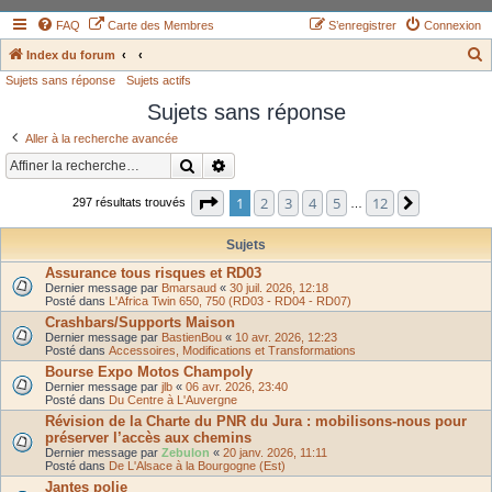
FAQ
Carte des Membres
S’enregistrer
Connexion
Index du forum
Sujets sans réponse
Sujets actifs
e
Sujets sans réponse
c
h
Aller à la recherche avancée
e
Rechercher
Recherche avancée
r
Page
1
sur
12
1
2
3
4
5
12
Suivante
297 résultats trouvés
…
c
h
Sujets
e
Assurance tous risques et RD03
Dernier message par
Bmarsaud
«
30 juil. 2026, 12:18
r
Posté dans
L'Africa Twin 650, 750 (RD03 - RD04 - RD07)
Crashbars/Supports Maison
Dernier message par
BastienBou
«
10 avr. 2026, 12:23
Posté dans
Accessoires, Modifications et Transformations
Bourse Expo Motos Champoly
Dernier message par
jlb
«
06 avr. 2026, 23:40
Posté dans
Du Centre à L'Auvergne
Révision de la Charte du PNR du Jura : mobilisons-nous pour
préserver l’accès aux chemins
Dernier message par
Zebulon
«
20 janv. 2026, 11:11
Posté dans
De L'Alsace à la Bourgogne (Est)
Jantes polie