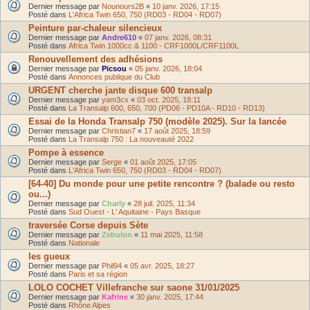
Dernier message par
Nounours2B
«
10 janv. 2026, 17:15
Posté dans
L'Africa Twin 650, 750 (RD03 - RD04 - RD07)
Peinture par-chaleur silencieux
Dernier message par
Andre610
«
07 janv. 2026, 08:31
Posté dans
Africa Twin 1000cc & 1100 - CRF1000L/CRF1100L
Renouvellement des adhésions
Dernier message par
Picsou
«
05 janv. 2026, 18:04
Posté dans
Annonces publique du Club
URGENT cherche jante disque 600 transalp
Dernier message par
yam3cx
«
03 oct. 2025, 18:11
Posté dans
La Transalp 600, 650, 700 (PD06 - PD10A - RD10 - RD13)
Essai de la Honda Transalp 750 (modèle 2025). Sur la lancée
Dernier message par
Christian7
«
17 août 2025, 18:59
Posté dans
La Transalp 750 : La nouveauté 2022
Pompe à essence
Dernier message par
Serge
«
01 août 2025, 17:05
Posté dans
L'Africa Twin 650, 750 (RD03 - RD04 - RD07)
[64-40] Du monde pour une petite rencontre ? (balade ou resto
ou...)
Dernier message par
Charly
«
28 juil. 2025, 11:34
Posté dans
Sud Ouest - L' Aquitaine - Pays Basque
traversée Corse depuis Sète
Dernier message par
Zebulon
«
11 mai 2025, 11:58
Posté dans
Nationale
les gueux
Dernier message par
Phil94
«
05 avr. 2025, 18:27
Posté dans
Paris et sa région
LOLO COCHET Villefranche sur saone 31/01/2025
Dernier message par
Kafrine
«
30 janv. 2025, 17:44
Posté dans
Rhône Alpes