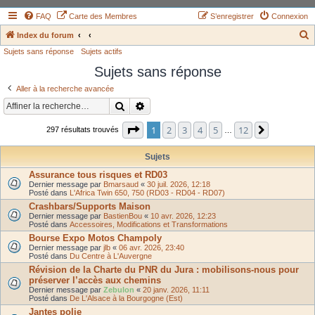
FAQ
Carte des Membres
S’enregistrer
Connexion
Index du forum
Sujets sans réponse
Sujets actifs
e
Sujets sans réponse
c
h
Aller à la recherche avancée
e
Rechercher
Recherche avancée
r
Page
1
sur
12
1
2
3
4
5
12
Suivante
297 résultats trouvés
…
c
h
Sujets
e
Assurance tous risques et RD03
Dernier message par
Bmarsaud
«
30 juil. 2026, 12:18
r
Posté dans
L'Africa Twin 650, 750 (RD03 - RD04 - RD07)
Crashbars/Supports Maison
Dernier message par
BastienBou
«
10 avr. 2026, 12:23
Posté dans
Accessoires, Modifications et Transformations
Bourse Expo Motos Champoly
Dernier message par
jlb
«
06 avr. 2026, 23:40
Posté dans
Du Centre à L'Auvergne
Révision de la Charte du PNR du Jura : mobilisons-nous pour
préserver l’accès aux chemins
Dernier message par
Zebulon
«
20 janv. 2026, 11:11
Posté dans
De L'Alsace à la Bourgogne (Est)
Jantes polie