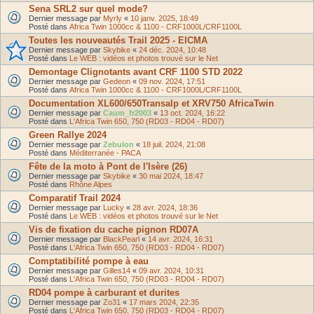
Sena SRL2 sur quel mode?
Dernier message par
Myrly
«
10 janv. 2025, 18:49
Posté dans
Africa Twin 1000cc & 1100 - CRF1000L/CRF1100L
Toutes les nouveautés Trail 2025 - EICMA
Dernier message par
Skybike
«
24 déc. 2024, 10:48
Posté dans
Le WEB : vidéos et photos trouvé sur le Net
Demontage Clignotants avant CRF 1100 STD 2022
Dernier message par
Gedeon
«
09 nov. 2024, 17:51
Posté dans
Africa Twin 1000cc & 1100 - CRF1000L/CRF1100L
Documentation XL600/650Transalp et XRV750 AfricaTwin
Dernier message par
Caum_fr2003
«
13 oct. 2024, 16:22
Posté dans
L'Africa Twin 650, 750 (RD03 - RD04 - RD07)
Green Rallye 2024
Dernier message par
Zebulon
«
18 juil. 2024, 21:08
Posté dans
Méditerranée - PACA
Fête de la moto à Pont de l'Isère (26)
Dernier message par
Skybike
«
30 mai 2024, 18:47
Posté dans
Rhône Alpes
Comparatif Trail 2024
Dernier message par
Lucky
«
28 avr. 2024, 18:36
Posté dans
Le WEB : vidéos et photos trouvé sur le Net
Vis de fixation du cache pignon RD07A
Dernier message par
BlackPearl
«
14 avr. 2024, 16:31
Posté dans
L'Africa Twin 650, 750 (RD03 - RD04 - RD07)
Comptatibilité pompe à eau
Dernier message par
Gilles14
«
09 avr. 2024, 10:31
Posté dans
L'Africa Twin 650, 750 (RD03 - RD04 - RD07)
RD04 pompe à carburant et durites
Dernier message par
Zo31
«
17 mars 2024, 22:35
Posté dans
L'Africa Twin 650, 750 (RD03 - RD04 - RD07)