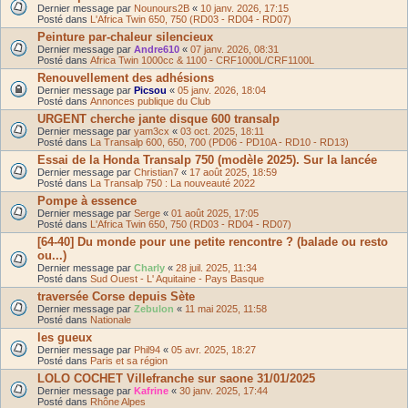
Dernier message par
Nounours2B
«
10 janv. 2026, 17:15
Posté dans
L'Africa Twin 650, 750 (RD03 - RD04 - RD07)
Peinture par-chaleur silencieux
Dernier message par
Andre610
«
07 janv. 2026, 08:31
Posté dans
Africa Twin 1000cc & 1100 - CRF1000L/CRF1100L
Renouvellement des adhésions
Dernier message par
Picsou
«
05 janv. 2026, 18:04
Posté dans
Annonces publique du Club
URGENT cherche jante disque 600 transalp
Dernier message par
yam3cx
«
03 oct. 2025, 18:11
Posté dans
La Transalp 600, 650, 700 (PD06 - PD10A - RD10 - RD13)
Essai de la Honda Transalp 750 (modèle 2025). Sur la lancée
Dernier message par
Christian7
«
17 août 2025, 18:59
Posté dans
La Transalp 750 : La nouveauté 2022
Pompe à essence
Dernier message par
Serge
«
01 août 2025, 17:05
Posté dans
L'Africa Twin 650, 750 (RD03 - RD04 - RD07)
[64-40] Du monde pour une petite rencontre ? (balade ou resto
ou...)
Dernier message par
Charly
«
28 juil. 2025, 11:34
Posté dans
Sud Ouest - L' Aquitaine - Pays Basque
traversée Corse depuis Sète
Dernier message par
Zebulon
«
11 mai 2025, 11:58
Posté dans
Nationale
les gueux
Dernier message par
Phil94
«
05 avr. 2025, 18:27
Posté dans
Paris et sa région
LOLO COCHET Villefranche sur saone 31/01/2025
Dernier message par
Kafrine
«
30 janv. 2025, 17:44
Posté dans
Rhône Alpes