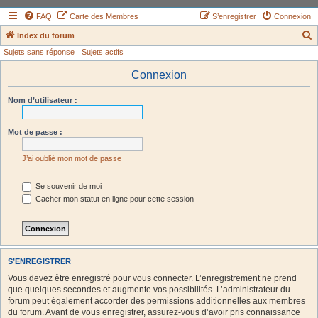
FAQ
Carte des Membres
S’enregistrer
Connexion
Index du forum
Sujets sans réponse
Sujets actifs
e
c
Connexion
h
Nom d’utilisateur :
e
r
Mot de passe :
c
h
J’ai oublié mon mot de passe
e
Se souvenir de moi
r
Cacher mon statut en ligne pour cette session
S’ENREGISTRER
Vous devez être enregistré pour vous connecter. L’enregistrement ne prend
que quelques secondes et augmente vos possibilités. L’administrateur du
forum peut également accorder des permissions additionnelles aux membres
du forum. Avant de vous enregistrer, assurez-vous d’avoir pris connaissance