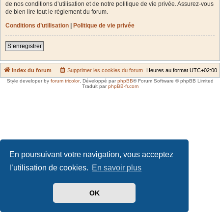
de nos conditions d’utilisation et de notre politique de vie privée. Assurez-vous
de bien lire tout le règlement du forum.
Conditions d’utilisation
|
Politique de vie privée
S’enregistrer
Index du forum
Supprimer les cookies du forum
Heures au format
UTC+02:00
Style developer by
forum tricolor
,
Développé par
phpBB
® Forum Software © phpBB Limited
Traduit par
phpBB-fr.com
En poursuivant votre navigation, vous acceptez
l’utilisation de cookies.
En savoir plus
OK