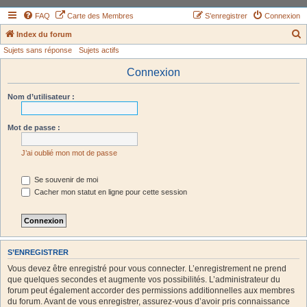
FAQ
Carte des Membres
S’enregistrer
Connexion
Index du forum
Sujets sans réponse
Sujets actifs
e
c
Connexion
h
Nom d’utilisateur :
e
r
Mot de passe :
c
h
J’ai oublié mon mot de passe
e
Se souvenir de moi
r
Cacher mon statut en ligne pour cette session
S’ENREGISTRER
Vous devez être enregistré pour vous connecter. L’enregistrement ne prend
que quelques secondes et augmente vos possibilités. L’administrateur du
forum peut également accorder des permissions additionnelles aux membres
du forum. Avant de vous enregistrer, assurez-vous d’avoir pris connaissance