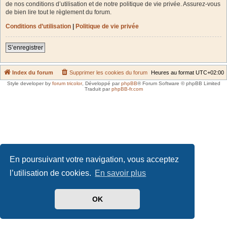
de nos conditions d’utilisation et de notre politique de vie privée. Assurez-vous
de bien lire tout le règlement du forum.
Conditions d’utilisation
|
Politique de vie privée
S’enregistrer
Index du forum
Supprimer les cookies du forum
Heures au format
UTC+02:00
Style developer by
forum tricolor
,
Développé par
phpBB
® Forum Software © phpBB Limited
Traduit par
phpBB-fr.com
En poursuivant votre navigation, vous acceptez
l’utilisation de cookies.
En savoir plus
OK