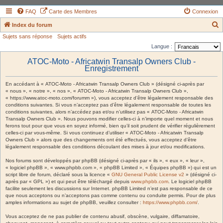
FAQ
Carte des Membres
Connexion
Index du forum
Sujets sans réponse
Sujets actifs
e
Langue :
c
ATOC-Moto - Africatwin Transalp Owners Club -
h
Enregistrement
e
En accédant à « ATOC-Moto - Africatwin Transalp Owners Club » (désigné ci-après par
r
« nous », « notre », « nos », « ATOC-Moto - Africatwin Transalp Owners Club »,
c
« https://www.atoc-moto.com/forumm »), vous acceptez d’être légalement responsable des
conditions suivantes. Si vous n’acceptez pas d’être légalement responsable de toutes les
h
conditions suivantes, alors n’accédez pas et/ou n’utilisez pas « ATOC-Moto - Africatwin
Transalp Owners Club ». Nous pouvons modifier celles-ci à n’importe quel moment et nous
e
ferons tout pour que vous en soyez informé, bien qu’il soit prudent de vérifier régulièrement
r
celles-ci par vous-même. Si vous continuez d’utiliser « ATOC-Moto - Africatwin Transalp
Owners Club » alors que des changements ont été effectués, vous acceptez d’être
légalement responsable des conditions découlant des mises à jour et/ou modifications.
Nos forums sont développés par phpBB (désigné ci-après par « ils », « eux », « leur »,
« logiciel phpBB », « www.phpbb.com », « phpBB Limited », « Équipes phpBB ») qui est un
script libre de forum, déclaré sous la licence «
GNU General Public License v2
» (désigné ci-
après par « GPL ») et qui peut être téléchargé depuis
www.phpbb.com
. Le logiciel phpBB
facilite seulement les discussions sur Internet. phpBB Limited n’est pas responsable de ce
que nous acceptons ou n’acceptons pas comme contenu ou conduite permis. Pour de plus
amples informations au sujet de phpBB, veuillez consulter :
https://www.phpbb.com/
.
Vous acceptez de ne pas publier de contenu abusif, obscène, vulgaire, diffamatoire,