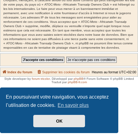
choquant, menaçant, à caractère sexuel ou tout autre contenu qui peut transgresser les lois
de votre pays, du pays où « ATOC-Moto - Africatwin Transalp Owners Club » est hébergé ou
les lois internationales. Le faire peut vous mener à un bannissement immédiat et
permanent, avec une notification à votre fournisseur d’accès à Internet si nous le jugeons
nécessaire. Les adresses IP de tous les messages sont enregistrées pour aider au
renforcement de ces conditions. Vous acceptez que « ATOC-Moto - Africatwin Transalp
Owners Club » supprime, modifie, déplace ou verrouille n’importe quel sujet lorsque nous
estimons que cela est nécessaire. En tant que membre, vous acceptez que toutes les
informations que vous avez saisies soient stockées dans notre base de données. Bien que
ces informations ne soient pas diffusées à une tierce partie sans votre consentement, ni
« ATOC-Moto - Africatwin Transalp Owners Club », ni phpBB ne pourront être tenus comme
responsables en cas de tentative de piratage visant à compromettre les données.
Index du forum
Supprimer les cookies du forum
Heures au format
UTC+02:00
Style developer by
forum tricolor
,
Développé par
phpBB
® Forum Software © phpBB Limited
Traduit par
phpBB-fr.com
En poursuivant votre navigation, vous acceptez
l’utilisation de cookies.
En savoir plus
OK