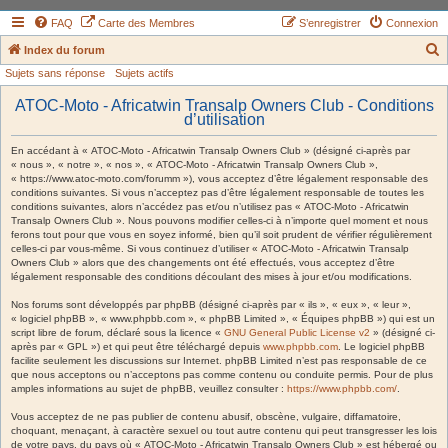
FAQ
Carte des Membres
S’enregistrer
Connexion
Index du forum
Sujets sans réponse
Sujets actifs
e
c
ATOC-Moto - Africatwin Transalp Owners Club - Conditions
d’utilisation
h
e
En accédant à « ATOC-Moto - Africatwin Transalp Owners Club » (désigné ci-après par
« nous », « notre », « nos », « ATOC-Moto - Africatwin Transalp Owners Club »,
r
« https://www.atoc-moto.com/forumm »), vous acceptez d’être légalement responsable des
conditions suivantes. Si vous n’acceptez pas d’être légalement responsable de toutes les
c
conditions suivantes, alors n’accédez pas et/ou n’utilisez pas « ATOC-Moto - Africatwin
h
Transalp Owners Club ». Nous pouvons modifier celles-ci à n’importe quel moment et nous
ferons tout pour que vous en soyez informé, bien qu’il soit prudent de vérifier régulièrement
e
celles-ci par vous-même. Si vous continuez d’utiliser « ATOC-Moto - Africatwin Transalp
Owners Club » alors que des changements ont été effectués, vous acceptez d’être
r
légalement responsable des conditions découlant des mises à jour et/ou modifications.
Nos forums sont développés par phpBB (désigné ci-après par « ils », « eux », « leur »,
« logiciel phpBB », « www.phpbb.com », « phpBB Limited », « Équipes phpBB ») qui est un
script libre de forum, déclaré sous la licence «
GNU General Public License v2
» (désigné ci-
après par « GPL ») et qui peut être téléchargé depuis
www.phpbb.com
. Le logiciel phpBB
facilite seulement les discussions sur Internet. phpBB Limited n’est pas responsable de ce
que nous acceptons ou n’acceptons pas comme contenu ou conduite permis. Pour de plus
amples informations au sujet de phpBB, veuillez consulter :
https://www.phpbb.com/
.
Vous acceptez de ne pas publier de contenu abusif, obscène, vulgaire, diffamatoire,
choquant, menaçant, à caractère sexuel ou tout autre contenu qui peut transgresser les lois
de votre pays, du pays où « ATOC-Moto - Africatwin Transalp Owners Club » est hébergé ou