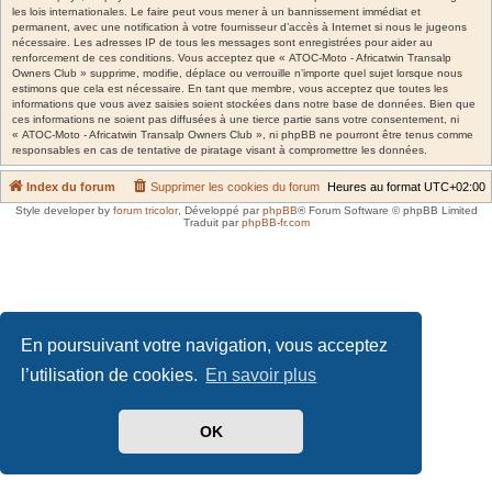
les lois internationales. Le faire peut vous mener à un bannissement immédiat et
permanent, avec une notification à votre fournisseur d’accès à Internet si nous le jugeons
nécessaire. Les adresses IP de tous les messages sont enregistrées pour aider au
renforcement de ces conditions. Vous acceptez que « ATOC-Moto - Africatwin Transalp
Owners Club » supprime, modifie, déplace ou verrouille n’importe quel sujet lorsque nous
estimons que cela est nécessaire. En tant que membre, vous acceptez que toutes les
informations que vous avez saisies soient stockées dans notre base de données. Bien que
ces informations ne soient pas diffusées à une tierce partie sans votre consentement, ni
« ATOC-Moto - Africatwin Transalp Owners Club », ni phpBB ne pourront être tenus comme
responsables en cas de tentative de piratage visant à compromettre les données.
Index du forum
Supprimer les cookies du forum
Heures au format
UTC+02:00
Style developer by
forum tricolor
,
Développé par
phpBB
® Forum Software © phpBB Limited
Traduit par
phpBB-fr.com
En poursuivant votre navigation, vous acceptez
l’utilisation de cookies.
En savoir plus
OK