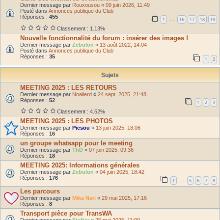
Dernier message par
Rouxousou
«
09 juin 2026, 11:49
Posté dans
Annonces publique du Club
Réponses :
455
1
16
17
18
19
…
Classement : 1.13%
Nouvelle fonctionnalité du forum : insérer des images !
Dernier message par
Zebulon
«
13 août 2022, 14:04
Posté dans
Annonces publique du Club
Réponses :
35
1
2
Sujets
MEETING 2025 : LES RETOURS
Dernier message par
Noalierd
«
24 sept. 2025, 21:48
Réponses :
52
1
2
3
Classement : 4.52%
MEETING 2025 : LES PHOTOS
Dernier message par
Picsou
«
13 juin 2025, 18:06
Réponses :
16
un groupe whatsapp pour le meeting
Dernier message par
ThD
«
07 juin 2025, 09:36
Réponses :
18
MEETING 2025: Informations générales
Dernier message par
Zebulon
«
04 juin 2025, 18:42
Réponses :
176
1
5
6
7
8
…
Les parcours
Dernier message par
Mika Nari
«
29 mai 2025, 17:16
Réponses :
8
Transport pièce pour TransWA
Dernier message par
Stefter
«
25 mai 2025, 11:09