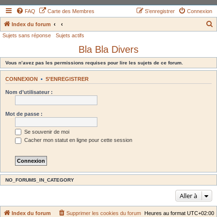
FAQ
Carte des Membres
S’enregistrer
Connexion
Index du forum
Sujets sans réponse
Sujets actifs
e
Bla Bla Divers
c
h
Vous n’avez pas les permissions requises pour lire les sujets de ce forum.
e
CONNEXION
•
S’ENREGISTRER
r
Nom d’utilisateur :
c
h
Mot de passe :
e
r
Se souvenir de moi
Cacher mon statut en ligne pour cette session
NO_FORUMS_IN_CATEGORY
Aller à
Index du forum
Supprimer les cookies du forum
Heures au format
UTC+02:00