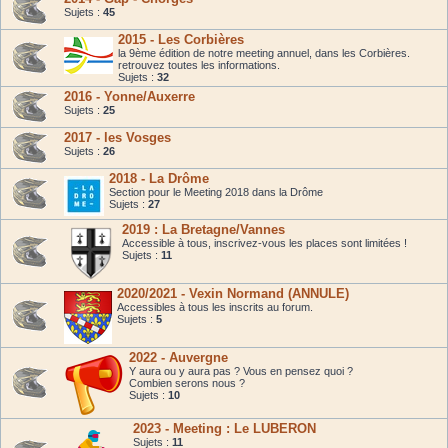
Sujets :
45
2015 - Les Corbières
la 9ème édition de notre meeting annuel, dans les Corbières.
retrouvez toutes les informations.
Sujets :
32
2016 - Yonne/Auxerre
Sujets :
25
2017 - les Vosges
Sujets :
26
2018 - La Drôme
Section pour le Meeting 2018 dans la Drôme
Sujets :
27
2019 : La Bretagne/Vannes
Accessible à tous, inscrivez-vous les places sont limitées !
Sujets :
11
2020/2021 - Vexin Normand (ANNULE)
Accessibles à tous les inscrits au forum.
Sujets :
5
2022 - Auvergne
Y aura ou y aura pas ? Vous en pensez quoi ?
Combien serons nous ?
Sujets :
10
2023 - Meeting : Le LUBERON
Sujets :
11