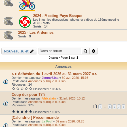
2024 - Meeting Pays Basque
Les infos, les discussions, photos et vidéos du 16ème meeting
ATOC-Moto !
Sujets :
14
2025 - Les Ardennes
Sujets :
9
Rechercher
Recherche avancé
Nouveau sujet
0 sujet • Page
1
sur
1
Annonces
♣►Adhésion du 1 avril 2026 au 31 mars 2027◄♣
Dernier message par
Jimmy73sa
«
30 avr. 2026, 15:16
Posté dans
Annonces publique du Club
Réponses :
14
Classement : 0.56%
Coup dur pour TiTi
Dernier message par
Africalain
«
31 juil. 2026, 10:12
Posté dans
Annonces publique du Club
Réponses :
175
1
5
6
7
8
…
Classement : 100%
[Calendrier] Précommande
Dernier message par
Le Prof
«
09 mars 2026, 08:25
Posté dans
Annonces publique du Club