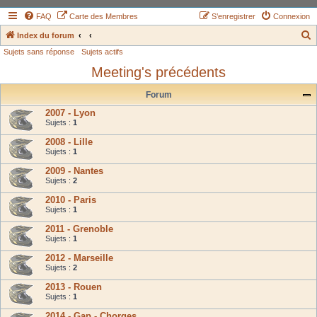
FAQ
Carte des Membres
S’enregistrer
Connexion
Index du forum
Sujets sans réponse
Sujets actifs
e
Meeting's précédents
c
h
Forum
e
2007 - Lyon
r
Sujets :
1
c
2008 - Lille
Sujets :
1
h
2009 - Nantes
e
Sujets :
2
r
2010 - Paris
Sujets :
1
2011 - Grenoble
Sujets :
1
2012 - Marseille
Sujets :
2
2013 - Rouen
Sujets :
1
2014 - Gap - Chorges