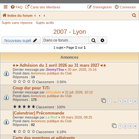
FAQ
Carte des Membres
S’enregistrer
Connexion
Index du forum
Sujets sans réponse
Sujets actifs
e
2007 - Lyon
c
h
Rechercher
Recherche avancé
Nouveau sujet
e
1 sujet • Page
1
sur
1
r
Annonces
c
♣►Adhésion du 1 avril 2026 au 31 mars 2027◄♣
h
Dernier message par
Jimmy73sa
«
30 avr. 2026, 15:16
Posté dans
Annonces publique du Club
e
Réponses :
14
Classement : 0.56%
r
Coup dur pour TiTi
Dernier message par
Africalain
«
31 juil. 2026, 10:12
Posté dans
Annonces publique du Club
Réponses :
175
1
5
6
7
8
…
Classement : 100%
[Calendrier] Précommande
Dernier message par
Le Prof
«
09 mars 2026, 08:25
Posté dans
Annonces publique du Club
Réponses :
82
1
2
3
4
Classement : 6.18%
Carte des membres et adhérents