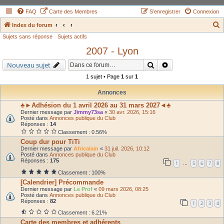
FAQ
Carte des Membres
S’enregistrer
Connexion
Index du forum
Sujets sans réponse
Sujets actifs
e
2007 - Lyon
c
h
Rechercher
Recherche avancé
Nouveau sujet
e
1 sujet • Page
1
sur
1
r
Annonces
c
♣►Adhésion du 1 avril 2026 au 31 mars 2027◄♣
h
Dernier message par
Jimmy73sa
«
30 avr. 2026, 15:16
Posté dans
Annonces publique du Club
e
Réponses :
14
Classement : 0.56%
r
Coup dur pour TiTi
Dernier message par
Africalain
«
31 juil. 2026, 10:12
Posté dans
Annonces publique du Club
Réponses :
175
1
5
6
7
8
…
Classement : 100%
[Calendrier] Précommande
Dernier message par
Le Prof
«
09 mars 2026, 08:25
Posté dans
Annonces publique du Club
Réponses :
82
1
2
3
4
Classement : 6.21%
Carte des membres et adhérents