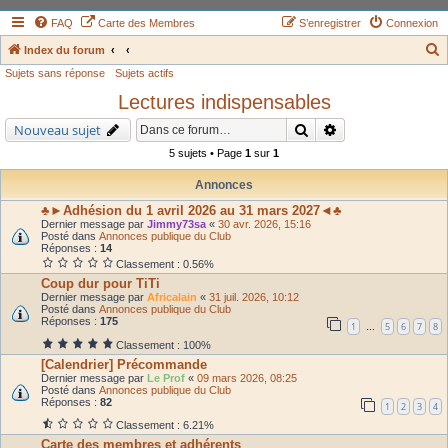
FAQ
Carte des Membres
S’enregistrer
Connexion
Index du forum
Sujets sans réponse
Sujets actifs
e
Lectures indispensables
c
h
Rechercher
Recherche avancé
Nouveau sujet
e
5 sujets • Page
1
sur
1
r
Annonces
c
♣►Adhésion du 1 avril 2026 au 31 mars 2027◄♣
h
Dernier message par
Jimmy73sa
«
30 avr. 2026, 15:16
Posté dans
Annonces publique du Club
e
Réponses :
14
Classement : 0.56%
r
Coup dur pour TiTi
Dernier message par
Africalain
«
31 juil. 2026, 10:12
Posté dans
Annonces publique du Club
Réponses :
175
1
5
6
7
8
…
Classement : 100%
[Calendrier] Précommande
Dernier message par
Le Prof
«
09 mars 2026, 08:25
Posté dans
Annonces publique du Club
Réponses :
82
1
2
3
4
Classement : 6.21%
Carte des membres et adhérents