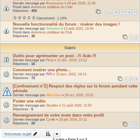
Dernier message par
Rouxousou
«
09 juin 2026, 11:49
Posté dans
Annonces publique du Club
Réponses :
455
1
16
17
18
19
…
Classement : 1.13%
Nouvelle fonctionnalité du forum : insérer des images !
Dernier message par
Zebulon
«
13 août 2022, 14:04
Posté dans
Annonces publique du Club
Réponses :
35
1
2
Sujets
Outils pour agrémenter un post - /!\ Aide /!\
Dernier message par
Pti-ju
«
11 déc. 2018, 13:12
Réponses :
10
Comment insérer une photo...
Dernier message par
TiTi
«
15 janv. 2022, 18:13
Réponses :
72
1
2
3
[Confinement n°2] Respect des règles sur le forum pendant cette
période
Dernier message par
Mika Nari
«
29 oct. 2020, 15:51
Poster une vidéo
Dernier message par
Skybike
«
21 août 2020, 11:53
Réponses :
5
Renseignement de votre moto dans votre profil
Dernier message par
Cyrille
«
25 juil. 2019, 10:11
Réponses :
25
1
2
Nouveau sujet
5 sujets • Page
1
sur
1