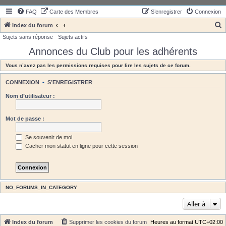
FAQ
Carte des Membres
S’enregistrer
Connexion
Index du forum
Sujets sans réponse
Sujets actifs
e
Annonces du Club pour les adhérents
c
h
Vous n’avez pas les permissions requises pour lire les sujets de ce forum.
e
CONNEXION
•
S’ENREGISTRER
r
Nom d’utilisateur :
c
h
Mot de passe :
e
r
Se souvenir de moi
Cacher mon statut en ligne pour cette session
NO_FORUMS_IN_CATEGORY
Aller à
Index du forum
Supprimer les cookies du forum
Heures au format
UTC+02:00