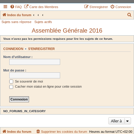
FAQ
Carte des Membres
S’enregistrer
Connexion
Index du forum
Sujets sans réponse
Sujets actifs
e
Assemblée Générale 2016
c
h
Vous n’avez pas les permissions requises pour lire les sujets de ce forum.
e
CONNEXION
•
S’ENREGISTRER
r
Nom d’utilisateur :
c
h
Mot de passe :
e
r
Se souvenir de moi
Cacher mon statut en ligne pour cette session
NO_FORUMS_IN_CATEGORY
Aller à
Index du forum
Supprimer les cookies du forum
Heures au format
UTC+02:00