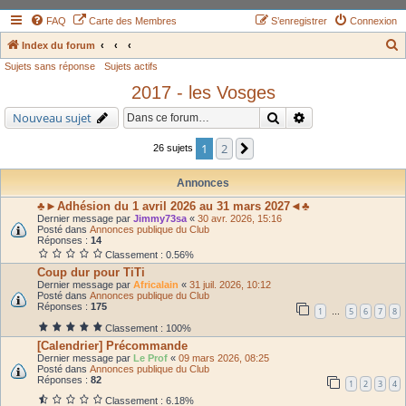
FAQ
Carte des Membres
S’enregistrer
Connexion
Index du forum
Sujets sans réponse
Sujets actifs
e
2017 - les Vosges
c
h
Rechercher
Recherche avancé
Nouveau sujet
e
1
2
Suivante
26 sujets
r
c
Annonces
h
♣►Adhésion du 1 avril 2026 au 31 mars 2027◄♣
Dernier message par
Jimmy73sa
«
30 avr. 2026, 15:16
e
Posté dans
Annonces publique du Club
Réponses :
14
r
Classement : 0.56%
Coup dur pour TiTi
Dernier message par
Africalain
«
31 juil. 2026, 10:12
Posté dans
Annonces publique du Club
Réponses :
175
1
5
6
7
8
…
Classement : 100%
[Calendrier] Précommande
Dernier message par
Le Prof
«
09 mars 2026, 08:25
Posté dans
Annonces publique du Club
Réponses :
82
1
2
3
4
Classement : 6.18%