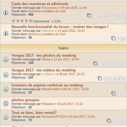
Carte des membres et adhérents
Dernier message par
Rouxousou
«
09 juin 2026, 11:49
Posté dans
Annonces publique du Club
Réponses :
455
1
16
17
18
19
…
Classement : 1.12%
Nouvelle fonctionnalité du forum : insérer des images !
Dernier message par
Zebulon
«
13 août 2022, 14:04
Posté dans
Annonces publique du Club
Réponses :
35
1
2
Sujets
Vosges 2017 - les photos du meeting
Dernier message par
Simba
«
12 juil. 2017, 16:44
Réponses :
130
1
2
3
4
5
6
Vosges 2017 - les vidéos du meeting
Dernier message par
Le Basco
«
08 juil. 2017, 20:32
Réponses :
107
1
2
3
4
5
livraison de pignon renforcer au metting
Dernier message par
Mastermatho
«
06 juil. 2017, 13:20
Réponses :
33
1
2
photos groupes
Dernier message par
Patpatou
«
03 juin 2017, 14:22
Réponses :
22
Tout va bien, bien rentré?
Dernier message par
NounoursAT1024
«
01 juin 2017, 13:03
Réponses :
73
1
2
3