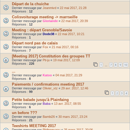
Départ de la chuiche
Dernier message par
Jeanmivd
«
22 mai 2017, 21:28
Réponses :
12
Colisvoiturage meeting -> marrseille
Dernier message par
Gloriande
«
22 mai 2017, 20:39
Réponses :
12
Meeting : départ Grenoble/Savoie
Dernier message par
Dode38
«
22 mai 2017, 10:21
Réponses :
1
Départ nord pas de calais
Dernier message par
Fox
«
21 mai 2017, 00:16
Réponses :
7
[Meeting 2017] Constitution des groupes TT
Dernier message par
Pti-ju
«
19 mai 2017, 12:09
Réponses :
226
1
7
8
9
10
…
...
Dernier message par
Katoo
«
04 mai 2017, 21:29
Réponses :
8
Paiements / confirmations meeting 2017
Dernier message par
Olivier_xtz
«
29 avr. 2017, 12:46
Réponses :
99
1
2
3
4
Petite balade jusqu'à Plainfaing
Dernier message par
Baba
«
13 avr. 2017, 08:55
Réponses :
6
un before ???
Dernier message par
Bambi26
«
30 mars 2017, 23:24
Réponses :
21
Teeshirts MEETING 2017
Dernier message par
Philippeyaou
«
25 mars 2017, 20:06