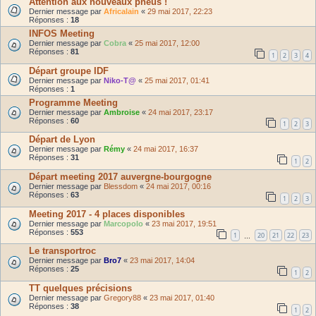
Attention aux nouveaux pneus !
Dernier message par
Africalain
«
29 mai 2017, 22:23
Réponses :
18
INFOS Meeting
Dernier message par
Cobra
«
25 mai 2017, 12:00
Réponses :
81
1
2
3
4
Départ groupe IDF
Dernier message par
Niko-T@
«
25 mai 2017, 01:41
Réponses :
1
Programme Meeting
Dernier message par
Ambroise
«
24 mai 2017, 23:17
Réponses :
60
1
2
3
Départ de Lyon
Dernier message par
Rémy
«
24 mai 2017, 16:37
Réponses :
31
1
2
Départ meeting 2017 auvergne-bourgogne
Dernier message par
Blessdom
«
24 mai 2017, 00:16
Réponses :
63
1
2
3
Meeting 2017 - 4 places disponibles
Dernier message par
Marcopolo
«
23 mai 2017, 19:51
Réponses :
553
1
20
21
22
23
…
Le transportroc
Dernier message par
Bro7
«
23 mai 2017, 14:04
Réponses :
25
1
2
TT quelques précisions
Dernier message par
Gregory88
«
23 mai 2017, 01:40
Réponses :
38
1
2