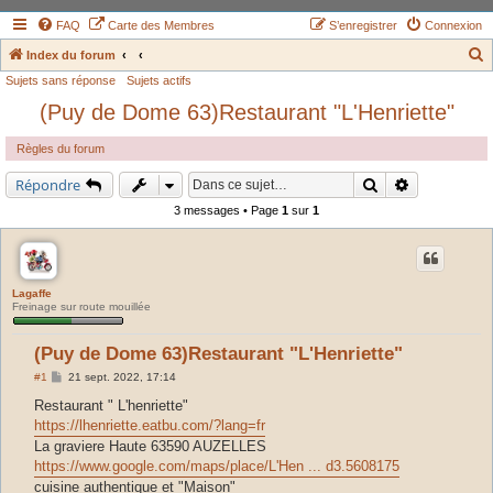
FAQ
Carte des Membres
S’enregistrer
Connexion
Index du forum
Sujets sans réponse
Sujets actifs
e
(Puy de Dome 63)Restaurant "L'Henriette"
c
h
Règles du forum
e
Rechercher
Recherche a
Répondre
r
3 messages • Page
1
sur
1
c
h
e
r
Lagaffe
Freinage sur route mouillée
(Puy de Dome 63)Restaurant "L'Henriette"
M
#1
21 sept. 2022, 17:14
e
s
Restaurant " L'henriette"
s
https://lhenriette.eatbu.com/?lang=fr
a
g
La graviere Haute 63590 AUZELLES
e
https://www.google.com/maps/place/L'Hen ... d3.5608175
cuisine authentique et "Maison"