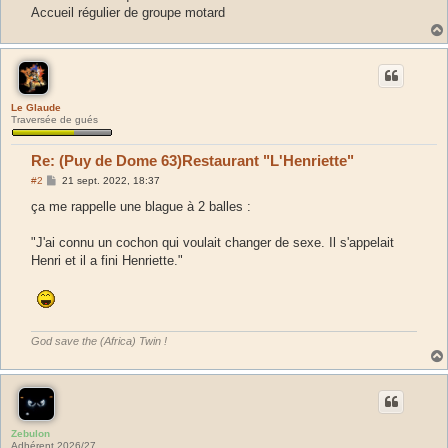
Accueil régulier de groupe motard
Le Glaude
Traversée de gués
Re: (Puy de Dome 63)Restaurant "L'Henriette"
M
#2
21 sept. 2022, 18:37
e
s
ça me rappelle une blague à 2 balles :
s
a
g
"J'ai connu un cochon qui voulait changer de sexe. Il s'appelait
e
Henri et il a fini Henriette."
God save the (Africa) Twin !
Zebulon
Adhérent 2026/27