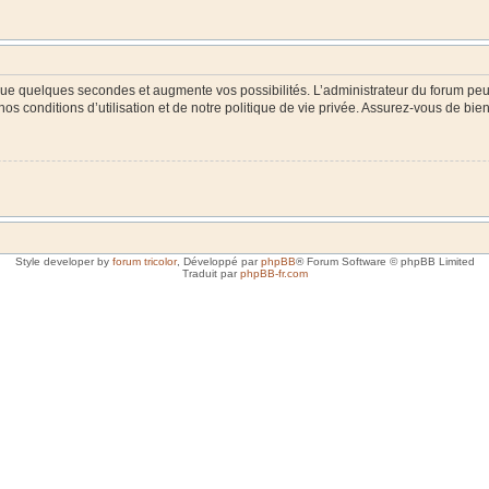
 que quelques secondes et augmente vos possibilités. L’administrateur du forum p
s conditions d’utilisation et de notre politique de vie privée. Assurez-vous de bien 
Style developer by
forum tricolor
,
Développé par
phpBB
® Forum Software © phpBB Limited
Traduit par
phpBB-fr.com