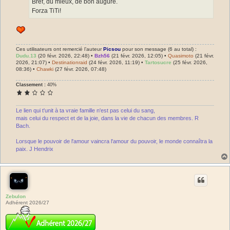
Bref, du mieux, de bon augure.
Forza TiTi!
Ces utilisateurs ont remercié l’auteur
Picsou
pour son message (6 au total) :
Dudu.13
(20 févr. 2026, 22:48) •
Bzh56
(21 févr. 2026, 12:05) •
Quasimoto
(21 févr.
2026, 21:07) •
Destinationraid
(24 févr. 2026, 11:19) •
Tartosucre
(25 févr. 2026,
08:36) •
Chawki
(27 févr. 2026, 07:48)
Classement :
40%
Le lien qui t'unit à ta vraie famille n'est pas celui du sang,
mais celui du respect et de la joie, dans la vie de chacun des membres. R
Bach.
Lorsque le pouvoir de l'amour vaincra l'amour du pouvoir, le monde connaîtra la
paix. J Hendrix
Zebulon
Adhérent 2026/27