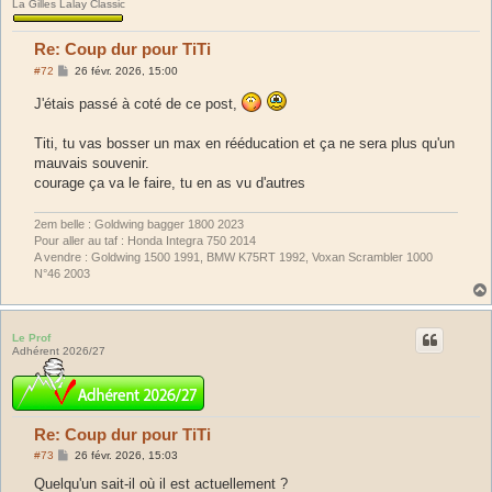
La Gilles Lalay Classic
Re: Coup dur pour TiTi
M
#72
26 févr. 2026, 15:00
e
s
J'étais passé à coté de ce post,
s
a
g
Titi, tu vas bosser un max en rééducation et ça ne sera plus qu'un
e
mauvais souvenir.
courage ça va le faire, tu en as vu d'autres
2em belle : Goldwing bagger 1800 2023
Pour aller au taf : Honda Integra 750 2014
A vendre : Goldwing 1500 1991, BMW K75RT 1992, Voxan Scrambler 1000
N°46 2003
Le Prof
Adhérent 2026/27
Re: Coup dur pour TiTi
M
#73
26 févr. 2026, 15:03
e
s
Quelqu'un sait-il où il est actuellement ?