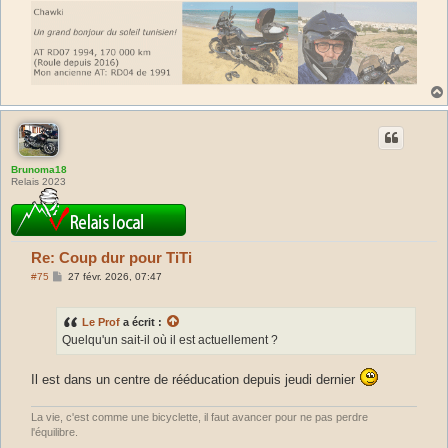
Brunoma18
Relais 2023
Re: Coup dur pour TiTi
M
#75
27 févr. 2026, 07:47
e
s
s
Le Prof
a écrit :
a
g
Quelqu'un sait-il où il est actuellement ?
e
Il est dans un centre de rééducation depuis jeudi dernier
La vie, c'est comme une bicyclette, il faut avancer pour ne pas perdre
l'équilibre.