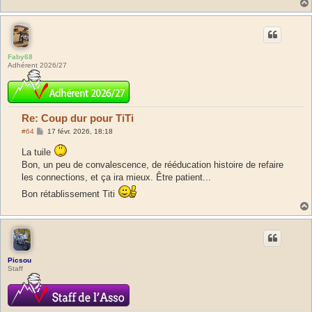
Faby68
Adhérent 2026/27
Re: Coup dur pour TiTi
M
#64
17 févr. 2026, 18:18
e
s
La tuile
s
Bon, un peu de convalescence, de rééducation histoire de refaire
a
g
les connections, et ça ira mieux. Être patient...
e
Bon rétablissement Titi
Picsou
Staff