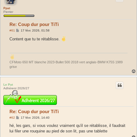
Ppat
Pierrier
Re: Coup dur pour TiTi
M
#61
17 févr. 2026, 01:58
e
s
Content que tu te rétablisse.
s
a
g
e
CFMoto 650 MT blanche 2023-Bullet 500 2018 vert anglais-BMW K75S 1989
grise
Le Pat
Adhérent 2026/27
Re: Coup dur pour TiTi
M
#62
17 févr. 2026, 14:40
e
s
hé, les gars, si vous voulez vraiment qu'il se rétablisse, il faudrait
s
lui filer une rouquine au pied de son lit, pas une tablette
a
g