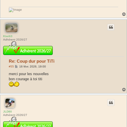
Kiwi63
Adhérent 2026/27
Re: Coup dur pour TiTi
M
#55
16 févr. 2026, 19:00
e
s
merci pour les nouvelles
s
bon courage à toi titi
a
g
e
JLD80
Adhérent 2026/27