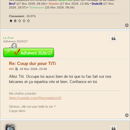
Bro7
(17 févr. 2026, 08:29) •
Skybike
(17 févr. 2026, 13:48) •
Dode38
(17 févr.
2026, 18:57) •
Tartosucre
(25 févr. 2026, 08:34)
Classement :
26.67%
Le Prof
Adhérent 2026/27
Re: Coup dur pour TiTi
M
#60
16 févr. 2026, 23:46
e
s
Allez Titi. Occupe toi aussi bien de toi que tu l'as fait sur nos
s
bécanes et ça repartira vite et bien. Confiance en toi.
a
g
e
Ma chaîne youtube :
https://youtube.com/@lesroadeurs34
Sérieux, elle est pas belle la vie ?
Carpe diem.