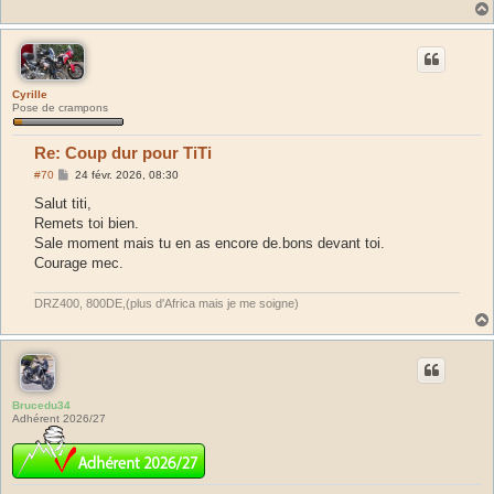
g
e
Cyrille
Pose de crampons
Re: Coup dur pour TiTi
M
#70
24 févr. 2026, 08:30
e
s
Salut titi,
s
Remets toi bien.
a
g
Sale moment mais tu en as encore de.bons devant toi.
e
Courage mec.
DRZ400, 800DE,(plus d'Africa mais je me soigne)
Brucedu34
Adhérent 2026/27