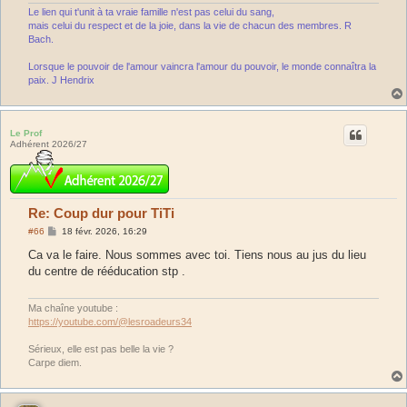
Le lien qui t'unit à ta vraie famille n'est pas celui du sang,
mais celui du respect et de la joie, dans la vie de chacun des membres. R
Bach.
Lorsque le pouvoir de l'amour vaincra l'amour du pouvoir, le monde connaîtra la
paix. J Hendrix
Le Prof
Adhérent 2026/27
Re: Coup dur pour TiTi
M
#66
18 févr. 2026, 16:29
e
s
Ca va le faire. Nous sommes avec toi. Tiens nous au jus du lieu
s
du centre de rééducation stp .
a
g
e
Ma chaîne youtube :
https://youtube.com/@lesroadeurs34
Sérieux, elle est pas belle la vie ?
Carpe diem.