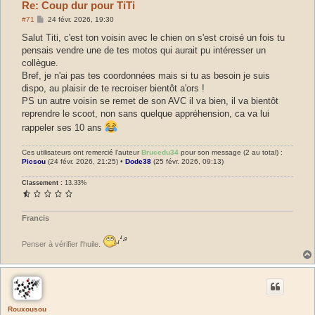
Re: Coup dur pour TiTi
M
#71
24 févr. 2026, 19:30
e
s
Salut Titi, c'est ton voisin avec le chien on s'est croisé un fois tu
s
pensais vendre une de tes motos qui aurait pu intéresser un
a
g
collègue.
e
Bref, je n'ai pas tes coordonnées mais si tu as besoin je suis
dispo, au plaisir de te recroiser bientôt a'ors !
PS un autre voisin se remet de son AVC il va bien, il va bientôt
reprendre le scoot, non sans quelque appréhension, ca va lui
rappeler ses 10 ans
Ces utilisateurs ont remercié l’auteur
Brucedu34
pour son message (2 au total) :
Picsou
(24 févr. 2026, 21:25) •
Dode38
(25 févr. 2026, 09:13)
Classement :
13.33%
Francis
Penser à vérifier l'huile.
Rouxousou