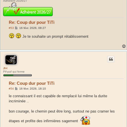
Adhérent 2026/27
Re: Coup dur pour TiTi
M
#53
16 févr. 2026, 08:27
e
s
Je te souhaite un prompt rétablissement
s
a
g
e
Jl-l
Pif-paf qui ferme
Re: Coup dur pour TiTi
M
#54
16 févr. 2026, 18:10
e
s
le connaissant il est capable de remplacé lui même la durite
s
incriminée ..
a
g
e
bon courage, le chemin peut être long, surtout ne pas cramer les
étapes et profite des infirmières sagement