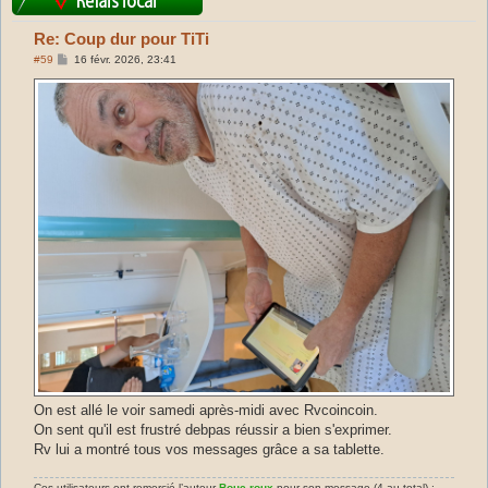
Re: Coup dur pour TiTi
M
#59
16 févr. 2026, 23:41
e
s
s
a
g
e
On est allé le voir samedi après-midi avec Rvcoincoin.
On sent qu'il est frustré debpas réussir a bien s'exprimer.
Rv lui a montré tous vos messages grâce a sa tablette.
Ces utilisateurs ont remercié l’auteur
Bouc-roux
pour son message (4 au total) :