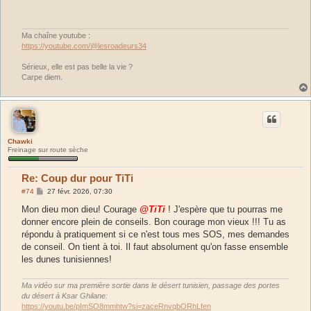
s
a
g
e
Ma chaîne youtube :
https://youtube.com/@lesroadeurs34
Sérieux, elle est pas belle la vie ?
Carpe diem.
Chawki
Freinage sur route sèche
Re: Coup dur pour TiTi
M
#74
27 févr. 2026, 07:30
e
s
Mon dieu mon dieu! Courage
@TiTi
! J'espère que tu pourras me
s
donner encore plein de conseils. Bon courage mon vieux !!! Tu as
a
g
répondu à pratiquement si ce n'est tous mes SOS, mes demandes
e
de conseil. On tient à toi. Il faut absolument qu'on fasse ensemble
les dunes tunisiennes!
Ma vidéo sur ma première sortie dans le désert tunisien, passage des portes
du désert à Ksar Ghilane:
https://youtu.be/pImSO8mmhtw?si=zaceRnvqbORhLfen