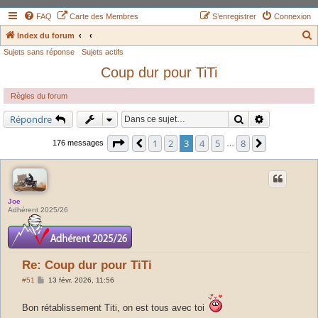
FAQ
Carte des Membres
S’enregistrer
Connexion
Index du forum
Sujets sans réponse
Sujets actifs
e
Coup dur pour TiTi
c
h
Règles du forum
e
Rechercher
Recherche a
Répondre
r
c
Page
3
sur
8
1
2
3
4
5
8
Précédente
Suivante
176 messages
…
h
e
r
Joe
Adhérent 2025/26
Re: Coup dur pour TiTi
M
#51
13 févr. 2026, 11:56
e
s
s
Bon rétablissement Titi, on est tous avec toi
a