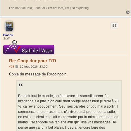
I do not ride fast, I ride far / I'm not lost, I'm just exploring
Picsou
Staff
Re: Coup dur pour TiTi
M
#58
16 févr. 2026, 23:00
e
s
Copie du message de RVcoincoin
s
a
g
e
Bonsoir tout le monde, on était avec titi samedi aprem. Je
m'attendais à pire. Son côté droit bouge assez bien je dirai à 70
%, ça revient doucement. Seul ses paroles ont du mal à sortir. Il
commence une phrase mais n'arrive pas à prononcer la suite, il
en est conscient et le fait comprendre par la mimique et par ses
mains. J'ai apporté ma tablette afin qu'il lise vos messages. Je
pense que ça lui a fait plaisir. Il devrait encore faire des