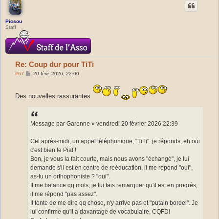
Picsou
Staff
Re: Coup dur pour TiTi
M
#67
20 févr. 2026, 22:00
e
s
s
Des nouvelles rassurantes
a
g
e
Message par Garenne » vendredi 20 février 2026 22:39
Cet après-midi, un appel téléphonique, "TiTi", je réponds, eh oui
c'est bien le Piaf !
Bon, je vous la fait courte, mais nous avons "échangé", je lui
demande s'il est en centre de rééducation, il me répond "oui",
as-tu un orthophoniste ? "oui".
Il me balance qq mots, je lui fais remarquer qu'il est en progrès,
il me répond "pas assez".
Il tente de me dire qq chose, n'y arrive pas et "putain bordel". Je
lui confirme qu'il a davantage de vocabulaire, CQFD!