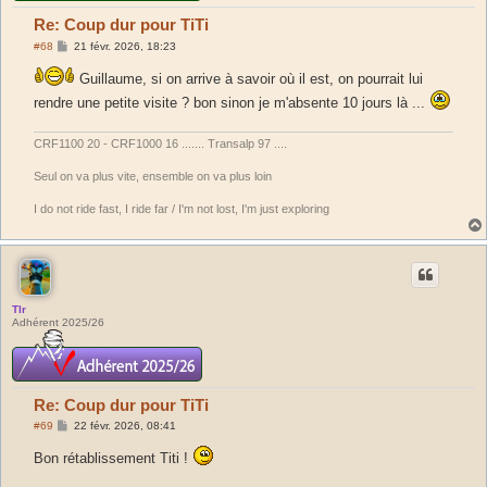
Re: Coup dur pour TiTi
M
#68
21 févr. 2026, 18:23
e
s
Guillaume, si on arrive à savoir où il est, on pourrait lui
s
a
rendre une petite visite ? bon sinon je m'absente 10 jours là ...
g
e
CRF1100 20 - CRF1000 16 ....... Transalp 97 ....
Seul on va plus vite, ensemble on va plus loin
I do not ride fast, I ride far / I'm not lost, I'm just exploring
Tlr
Adhérent 2025/26
Re: Coup dur pour TiTi
M
#69
22 févr. 2026, 08:41
e
s
Bon rétablissement Titi !
s
a