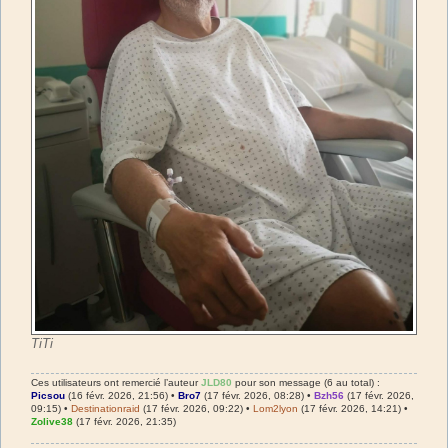
TiTi
Ces utilisateurs ont remercié l’auteur
JLD80
pour son message (6 au total) :
Picsou
(16 févr. 2026, 21:56) •
Bro7
(17 févr. 2026, 08:28) •
Bzh56
(17 févr. 2026,
09:15) •
Destinationraid
(17 févr. 2026, 09:22) •
Lom2lyon
(17 févr. 2026, 14:21) •
Zolive38
(17 févr. 2026, 21:35)