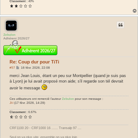
Classement :
40%
Zebulon
Adhérent 2026/27
Re: Coup dur pour TiTi
M
#57
16 févr. 2026, 22:08
e
s
merci Jean Louis, étant un peu sur Montpellier (quand je suis pas
s
à Lyon) je lui avait proposé mon aide; s'il regarde son tél devrait
a
g
avoir le message
e
Ces utilisateurs ont remercié l’auteur
Zebulon
pour son message :
Jl-l
(17 févr. 2026, 14:29)
Classement :
6.67%
CRF1100 20 - CRF1000 16 ....... Transalp 97 ....
Seul on va plus vite, ensemble on va plus loin