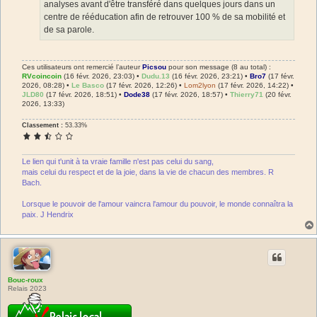
analyses avant d'être transféré dans quelques jours dans un
centre de rééducation afin de retrouver 100 % de sa mobilité et
de sa parole.
Ces utilisateurs ont remercié l’auteur
Picsou
pour son message (8 au total) :
RVcoincoin
(16 févr. 2026, 23:03) •
Dudu.13
(16 févr. 2026, 23:21) •
Bro7
(17 févr.
2026, 08:28) •
Le Basco
(17 févr. 2026, 12:26) •
Lom2lyon
(17 févr. 2026, 14:22) •
JLD80
(17 févr. 2026, 18:51) •
Dode38
(17 févr. 2026, 18:57) •
Thierry71
(20 févr.
2026, 13:33)
Classement :
53.33%
Le lien qui t'unit à ta vraie famille n'est pas celui du sang,
mais celui du respect et de la joie, dans la vie de chacun des membres. R
Bach.
Lorsque le pouvoir de l'amour vaincra l'amour du pouvoir, le monde connaîtra la
paix. J Hendrix
Bouc-roux
Relais 2023