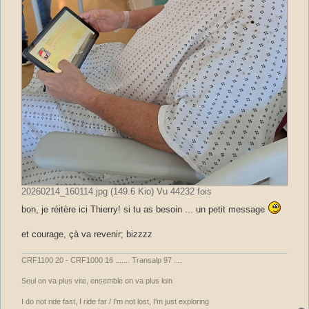
20260214_160114.jpg (149.6 Kio) Vu 44232 fois
bon, je réitère ici Thierry! si tu as besoin ... un petit message
et courage, çà va revenir; bizzzz
CRF1100 20 - CRF1000 16 ....... Transalp 97 ....
Seul on va plus vite, ensemble on va plus loin
I do not ride fast, I ride far / I'm not lost, I'm just exploring