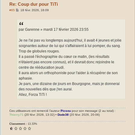
Re: Coup dur pour TiTi
M
#65
18 févr. 2026, 16:09
e
s
s
a
g
par Garenne » mardi 17 février 2026 23:55
e
Je ne l'ai pas vu longtemps aujourd'hui, il avait 4 jeunes et jolie
soignantes autour de lui qui s'affairaient à lui pomper, du sang.
Trop de globules rouges.
Il a passé l'échographie du cœur ce matin, (les résultats
n'étaient pas encore connus), et il devrait donc rejoindre le
centre de rééducation jeudi.
Il aura alors un orthophoniste pour l'aider à récupérer de son
aphasie.
Je pars, une dizaine de jours en Bourgogne, mais je donnerai
des nouvelles dès que j'en aurai.
Allez, Forza TiTi !
Ces utilisateurs ont remercié l’auteur
Picsou
pour son message (2 au total) :
Thierry71
(20 févr. 2026, 13:32) •
Dode38
(20 févr. 2026, 20:06)
Classement :
13.33%