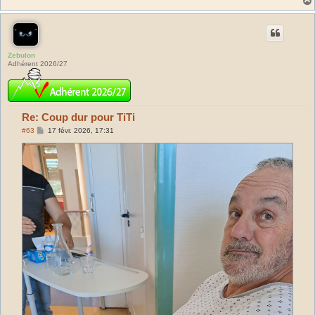
e
Zebulon
Adhérent 2026/27
Re: Coup dur pour TiTi
M
#63
17 févr. 2026, 17:31
e
s
s
a
g
e