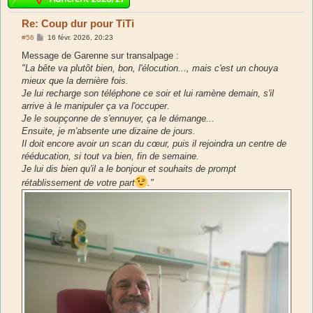
Re: Coup dur pour TiTi
M
#56
16 févr. 2026, 20:23
e
s
Message de Garenne sur transalpage :
s
"La bête va plutôt bien, bon, l'élocution..., mais c'est un chouya
a
g
mieux que la dernière fois.
e
Je lui recharge son téléphone ce soir et lui ramène demain, s'il
arrive à le manipuler ça va l'occuper.
Je le soupçonne de s'ennuyer, ça le démange...
Ensuite, je m'absente une dizaine de jours.
Il doit encore avoir un scan du cœur, puis il rejoindra un centre de
rééducation, si tout va bien, fin de semaine.
Je lui dis bien qu'il a le bonjour et souhaits de prompt
rétablissement de votre part
."