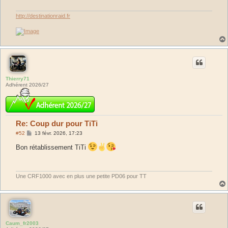
g
e
http://destinationraid.fr
Thierry71
Adhérent 2026/27
Re: Coup dur pour TiTi
M
#52
13 févr. 2026, 17:23
e
s
Bon rétablissement TiTi
s
a
g
e
Une CRF1000 avec en plus une petite PD06 pour TT
Caum_fr2003